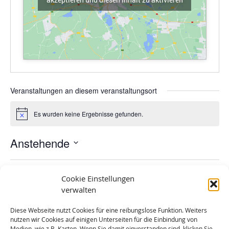
Veranstaltungen an diesem veranstaltungsort
Es wurden keine Ergebnisse gefunden.
Hinweis
Anstehende
Datum
wählen.
Vera
Heute
Nächste
Veranstaltungen
Vorherige
Cookie Einstellungen
verwalten
Diese Webseite nutzt Cookies für eine reibungslose Funktion. Weiters
Kalender abonnieren
nutzen wir Cookies auf einigen Unterseiten für die Einbindung von
Medien, wie z.B. Karten. Wenn Sie damit einverstanden sind, klicken Sie