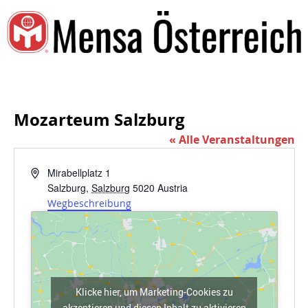
Mozarteum Salzburg
« Alle Veranstaltungen
Adresse
Mirabellplatz 1
Salzburg
,
Salzburg
5020
Austria
Wegbeschreibung
Klicke hier, um Marketing-Cookies zu
akzeptieren und diesen Inhalt zu aktivieren