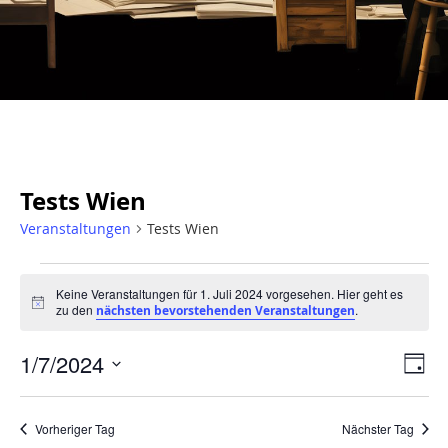
Tests Wien
Veranstaltungen
Tests Wien
Keine Veranstaltungen für 1. Juli 2024 vorgesehen. Hier geht es
Hinweis
zu den
.
nächsten bevorstehenden Veranstaltungen
Ans
Ve
1/7/2024
Tag
An
Nav
Datum
wählen.
Na
Vorheriger Tag
Nächster Tag