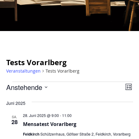
Tests Vorarlberg
Veranstaltungen
Tests Vorarlberg
Ans
Ve
Anstehende
Liste
An
Nav
Datum
wählen.
Juni 2025
Na
28. Juni 2025 @ 9:00
-
11:00
SA.
28
Mensatest Vorarlberg
Feldkirch
Schützenhaus, Göfiser Straße 2, Feldkirch, Vorarlberg