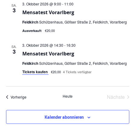
3. Oktober 2026 @ 9:00
-
11:00
SA.
3
Mensatest Vorarlberg
Feldkirch
Schützenhaus, Göfiser Straße 2, Feldkirch, Vorarlberg
€20,00
Ausverkauft
3. Oktober 2026 @ 14:30
-
16:30
SA.
3
Mensatest Vorarlberg
Feldkirch
Schützenhaus, Göfiser Straße 2, Feldkirch, Vorarlberg
Tickets kaufen
€20,00
4 Tickets verfügbar
Vera
Heute
Nächste
Veranstaltungen
Vorherige
Kalender abonnieren