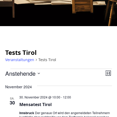
Tests Tirol
Veranstaltungen
Tests Tirol
Ans
Ve
Anstehende
Liste
An
Nav
Datum
wählen.
November 2024
Na
30. November 2024 @ 10:00
-
12:00
SA.
30
Mensatest Tirol
Innsbruck
Der genaue Ort wird den angemeldeten Teilnehmern
kurzfristig aber rechtzeitig vor dem Testtermin bekannt gegeben.,